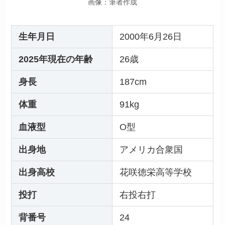
画像：筆者作成
生年月日
2000年6月26日
2025年現在の年齢
26歳
身長
187cm
体重
91kg
血液型
O型
出身地
アメリカ合衆国
出身高校
花咲徳栄高等学校
投打
右投右打
背番号
24