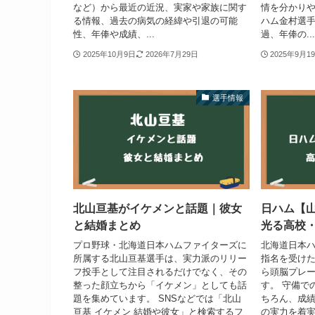
など）から最近の近況、実家や家族に関す
情を分かりや
る情報、過去の病気の経緯や引退の可能
ハム金村選
性、年俸や成績、...
過、年俸の...
2025年10月9日
2026年7月29日
2025年9月1
選手情報
北山亘基がイケメンと話題｜彼女
日ハム【山
と結婚まとめ
光る高校
プロ野球・北海道日本ハムファイターズに
北海道日本
所属する北山亘基選手は、実力派のリリー
指名を受け
フ投手として注目されるだけでなく、その
ら頭脳プレ
整った顔立ちから「イケメン」としても話
す。 守備で
題を集めています。 SNSなどでは「北山
ちろん、成
亘基 イケメン 結婚や彼女」と検索するフ
の実力を着実