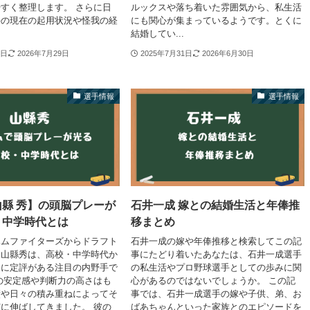
すく整理します。 さらに日
ルックスや落ち着いた雰囲気から、私生活
手の現在の起用状況や怪我の経
にも関心が集まっているようです。とくに
結婚してい...
9日
2026年7月29日
2025年7月31日
2026年6月30日
選手情報
選手情報
縣 秀】の頭脳プレーが
石井一成 嫁との結婚生活と年俸推
・中学時代とは
移まとめ
ハムファイターズからドラフト
石井一成の嫁や年俸推移と検索してこの記
た山縣秀は、高校・中学時代か
事にたどり着いたあなたは、石井一成選手
ーに定評がある注目の内野手で
の私生活やプロ野球選手としての歩みに関
の安定感や判断力の高さはも
心があるのではないでしょうか。 この記
績や日々の積み重ねによってそ
事では、石井一成選手の嫁や子供、弟、お
に伸ばしてきました。 彼の
ばあちゃんといった家族とのエピソードを