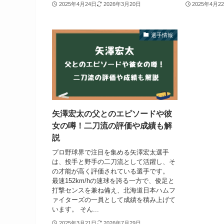
2025年4月24日
2026年3月20日
2025年4月2
選手情報
矢澤宏太の父とのエピソードや彼
女の噂！二刀流の評価や成績も解
説
プロ野球界で注目を集める矢澤宏太選手
は、投手と野手の二刀流として活躍し、そ
の才能が高く評価されている選手です。
最速152km/hの速球を誇る一方で、俊足と
打撃センスを兼ね備え、北海道日本ハムフ
ァイターズの一員として成績を積み上げて
います。 そん...
2025年3月21日
2026年7月29日