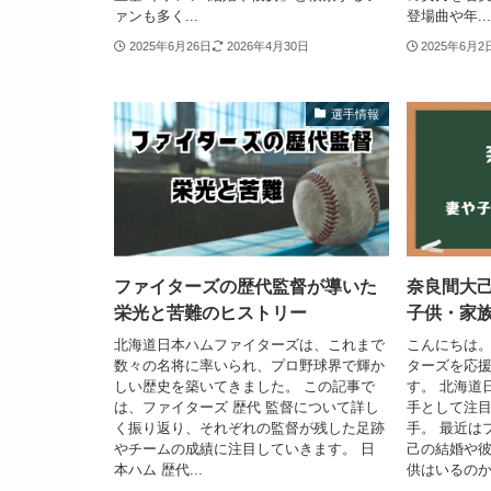
ァンも多く...
登場曲や年...
2025年6月26日
2026年4月30日
2025年6月2
選手情報
ファイターズの歴代監督が導いた
奈良間大
栄光と苦難のヒストリー
子供・家
北海道日本ハムファイターズは、これまで
こんにちは
数々の名将に率いられ、プロ野球界で輝か
ターズを応
しい歴史を築いてきました。 この記事で
す。 北海道
は、ファイターズ 歴代 監督について詳し
手として注
く振り返り、それぞれの監督が残した足跡
手。 最近は
やチームの成績に注目していきます。 日
己の結婚や
本ハム 歴代...
供はいるのか、