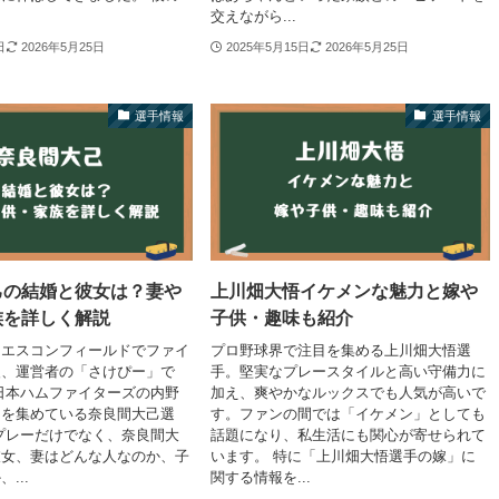
交えながら...
日
2026年5月25日
2025年5月15日
2026年5月25日
選手情報
選手情報
己の結婚と彼女は？妻や
上川畑大悟イケメンな魅力と嫁や
族を詳しく解説
子供・趣味も紹介
。エスコンフィールドでファイ
プロ野球界で注目を集める上川畑大悟選
援、運営者の「さけぴー」で
手。堅実なプレースタイルと高い守備力に
日本ハムファイターズの内野
加え、爽やかなルックスでも人気が高いで
目を集めている奈良間大己選
す。ファンの間では「イケメン」としても
プレーだけでなく、奈良間大
話題になり、私生活にも関心が寄せられて
彼女、妻はどんな人なのか、子
います。 特に「上川畑大悟選手の嫁」に
...
関する情報を...