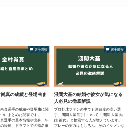
選手情報
選手情報
村尚真の成績と登場曲ま
淺間大基の結婚や彼女が気になる
人必見の徹底解説
村尚真選手の成績や登場曲に関
プロ野球ファンの中でも注目度の高い選
つにまとめた記事です。 こ
手、淺間大基選手について「淺間 大基 結
尚真選手の基本情報や出身、年
婚 彼女」と検索する人が増えています。
りの経緯、ドラフトでの指名事
プレーの実力はもちろん、そのイケメンな